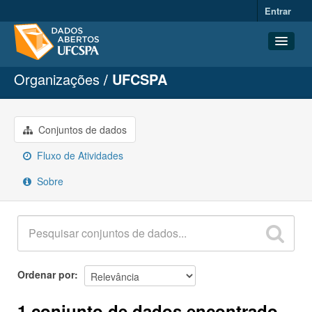
Entrar
Organizações
UFCSPA
Conjuntos de dados
Organizações
Grupos
Conjuntos de dados
Sobre
Fluxo de Atividades
Sobre
Ordenar por
1 conjunto de dados encontrado