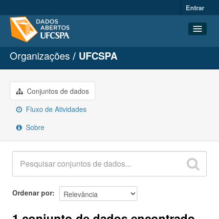
Entrar
Organizações
UFCSPA
Conjuntos de dados
Organizações
Grupos
Conjuntos de dados
Sobre
Fluxo de Atividades
Sobre
Ordenar por
1 conjunto de dados encontrado