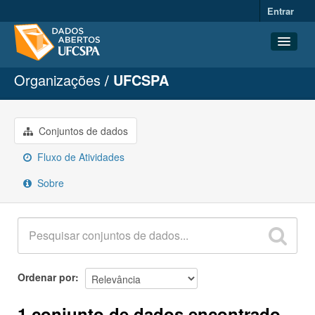
Entrar
Organizações
UFCSPA
Conjuntos de dados
Organizações
Grupos
Conjuntos de dados
Sobre
Fluxo de Atividades
Sobre
Ordenar por
1 conjunto de dados encontrado