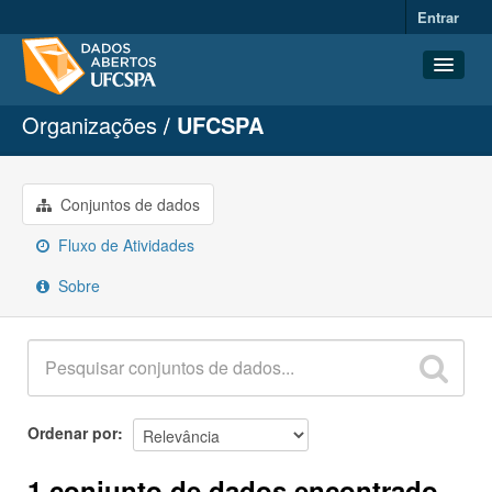
Entrar
Organizações
UFCSPA
Conjuntos de dados
Organizações
Grupos
Conjuntos de dados
Sobre
Fluxo de Atividades
Sobre
Ordenar por
1 conjunto de dados encontrado