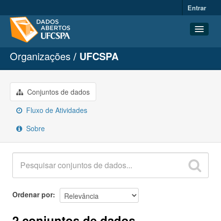
Entrar
Organizações
UFCSPA
Conjuntos de dados
Organizações
Grupos
Conjuntos de dados
Sobre
Fluxo de Atividades
Sobre
Ordenar por
2 conjuntos de dados