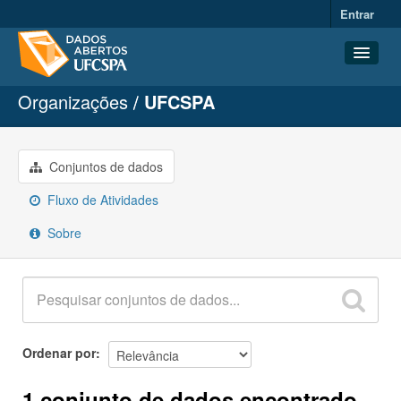
Entrar
Organizações
UFCSPA
Conjuntos de dados
Organizações
Grupos
Conjuntos de dados
Sobre
Fluxo de Atividades
Sobre
Ordenar por
1 conjunto de dados encontrado