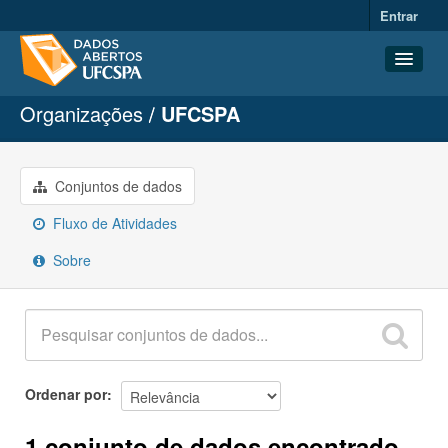
Entrar
Organizações
UFCSPA
Conjuntos de dados
Organizações
Grupos
Conjuntos de dados
Sobre
Fluxo de Atividades
Sobre
Ordenar por
1 conjunto de dados encontrado