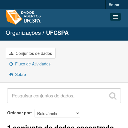
Entrar
Organizações
UFCSPA
Conjuntos de dados
Organizações
Grupos
Conjuntos de dados
Sobre
Fluxo de Atividades
Sobre
Ordenar por
1 conjunto de dados encontrado