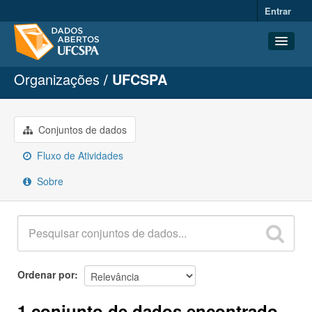
Entrar
Organizações
UFCSPA
Conjuntos de dados
Organizações
Grupos
Conjuntos de dados
Sobre
Fluxo de Atividades
Sobre
Ordenar por
1 conjunto de dados encontrado