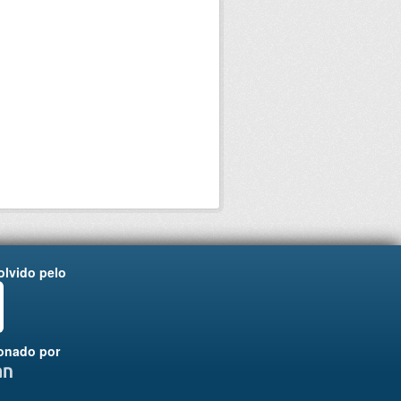
lvido pelo
onado por