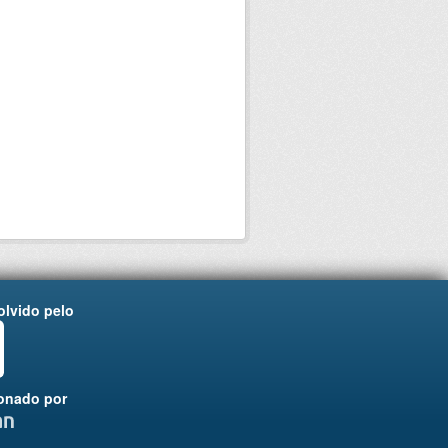
lvido pelo
onado por