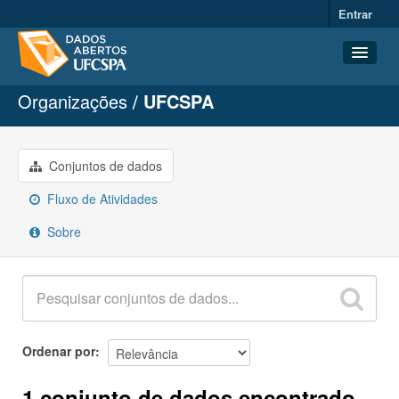
Entrar
Organizações
UFCSPA
Conjuntos de dados
Organizações
Grupos
Conjuntos de dados
Sobre
Fluxo de Atividades
Sobre
Ordenar por
1 conjunto de dados encontrado