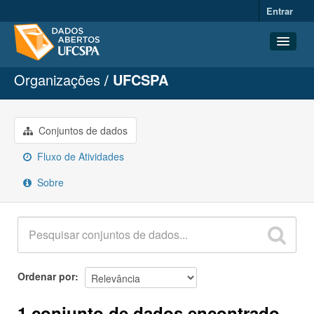
Entrar
Organizações
UFCSPA
Conjuntos de dados
Organizações
Grupos
Conjuntos de dados
Sobre
Fluxo de Atividades
Sobre
Ordenar por
1 conjunto de dados encontrado