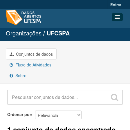
Entrar
Organizações
UFCSPA
Conjuntos de dados
Organizações
Grupos
Conjuntos de dados
Sobre
Fluxo de Atividades
Sobre
Ordenar por
1 conjunto de dados encontrado