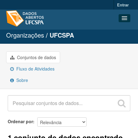
Entrar
Organizações
UFCSPA
Conjuntos de dados
Organizações
Grupos
Conjuntos de dados
Sobre
Fluxo de Atividades
Sobre
Ordenar por
1 conjunto de dados encontrado