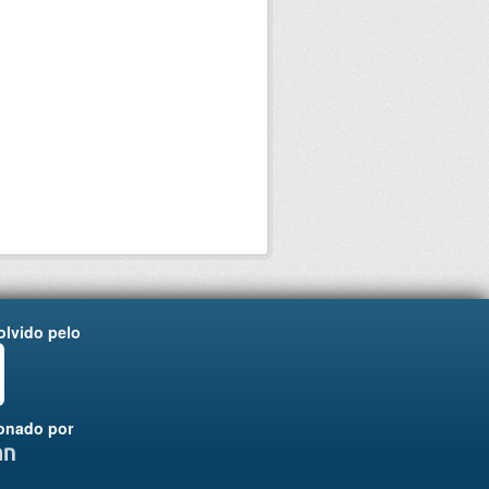
lvido pelo
onado por