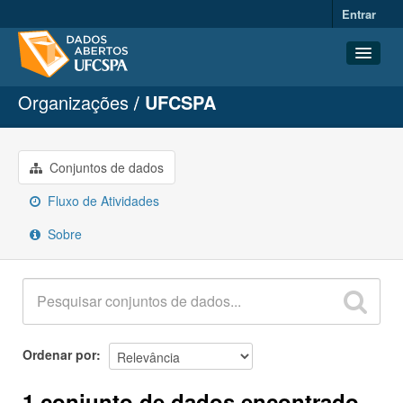
Entrar
Organizações
UFCSPA
Conjuntos de dados
Organizações
Grupos
Conjuntos de dados
Sobre
Fluxo de Atividades
Sobre
Ordenar por
1 conjunto de dados encontrado