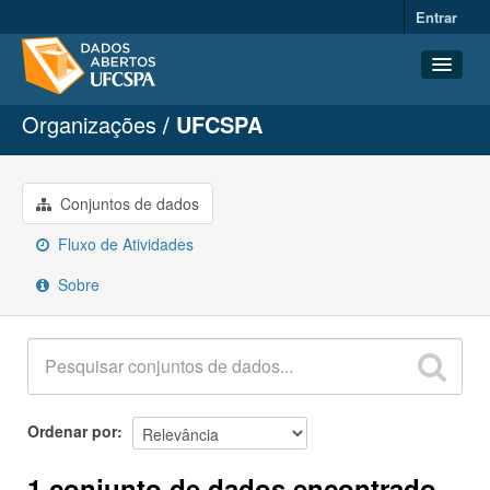
Entrar
Organizações
UFCSPA
Conjuntos de dados
Organizações
Grupos
Conjuntos de dados
Sobre
Fluxo de Atividades
Sobre
Ordenar por
1 conjunto de dados encontrado