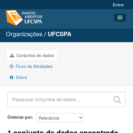
Entrar
Organizações
UFCSPA
Conjuntos de dados
Organizações
Grupos
Conjuntos de dados
Sobre
Fluxo de Atividades
Sobre
Ordenar por
1 conjunto de dados encontrado