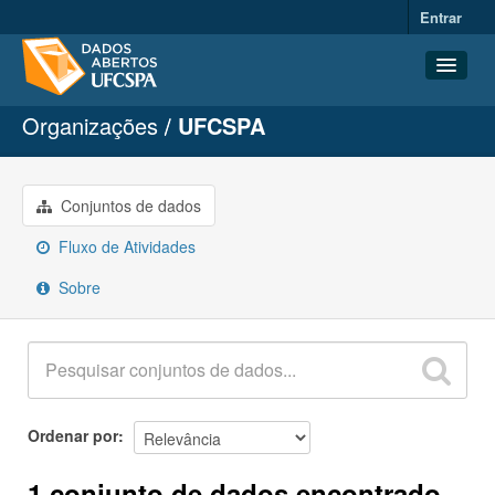
Entrar
Organizações
UFCSPA
Conjuntos de dados
Organizações
Grupos
Conjuntos de dados
Sobre
Fluxo de Atividades
Sobre
Ordenar por
1 conjunto de dados encontrado