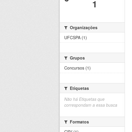
1
Organizações
UFCSPA (1)
Grupos
Concursos (1)
Etiquetas
Não há Etiquetas que
correspondam a essa busca
Formatos
CSV (1)