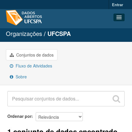
Entrar
Organizações
UFCSPA
Conjuntos de dados
Organizações
Grupos
Conjuntos de dados
Sobre
Fluxo de Atividades
Sobre
Ordenar por
1 conjunto de dados encontrado