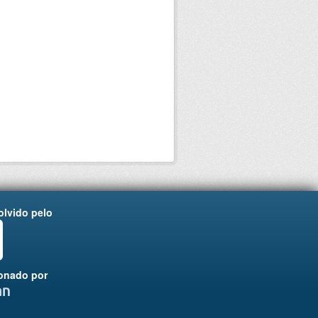
lvido pelo
onado por