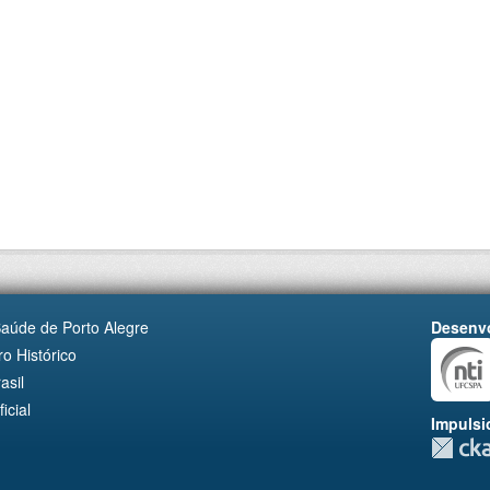
Saúde de Porto Alegre
Desenvo
o Histórico
asil
cial
Impulsi