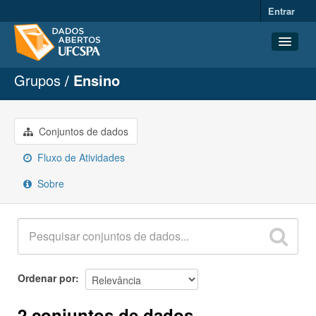
Entrar
Grupos
Ensino
Conjuntos de dados
Organizações
Grupos
Conjuntos de dados
Sobre
Fluxo de Atividades
Sobre
Ordenar por
2 conjuntos de dados