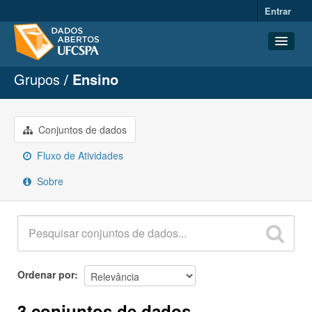
Entrar
Grupos
Ensino
Conjuntos de dados
Organizações
Grupos
Conjuntos de dados
Sobre
Fluxo de Atividades
Sobre
Ordenar por
3 conjuntos de dados