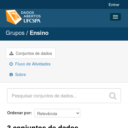
Entrar
Grupos
Ensino
Conjuntos de dados
Organizações
Grupos
Conjuntos de dados
Sobre
Fluxo de Atividades
Sobre
Ordenar por
3 conjuntos de dados