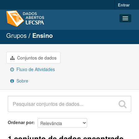
Entrar
Grupos
Ensino
Conjuntos de dados
Organizações
Grupos
Conjuntos de dados
Sobre
Fluxo de Atividades
Sobre
Ordenar por
1 conjunto de dados encontrado