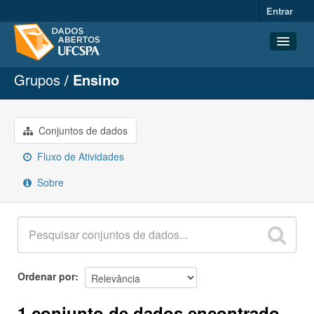
Entrar
Grupos
Ensino
Conjuntos de dados
Organizações
Grupos
Conjuntos de dados
Sobre
Fluxo de Atividades
Sobre
Ordenar por
1 conjunto de dados encontrado