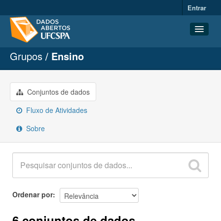
Entrar
Grupos
Ensino
Conjuntos de dados
Organizações
Grupos
Conjuntos de dados
Sobre
Fluxo de Atividades
Sobre
Ordenar por
6 conjuntos de dados