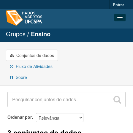
Entrar
Grupos
Ensino
Conjuntos de dados
Organizações
Grupos
Conjuntos de dados
Sobre
Fluxo de Atividades
Sobre
Ordenar por
3 conjuntos de dados