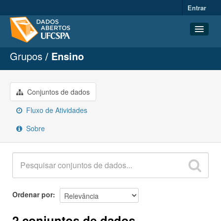
Entrar
Grupos
Ensino
Conjuntos de dados
Organizações
Grupos
Conjuntos de dados
Sobre
Fluxo de Atividades
Sobre
Ordenar por
2 conjuntos de dados