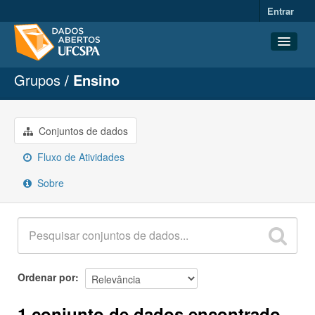
Entrar
Grupos
Ensino
Conjuntos de dados
Organizações
Grupos
Conjuntos de dados
Sobre
Fluxo de Atividades
Sobre
Ordenar por
1 conjunto de dados encontrado