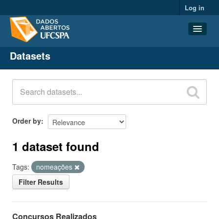
Log in
Datasets
Datasets
Organizations
Groups
About
Order by
1 dataset found
Tags:
nomeações
Filter Results
Concursos Realizados