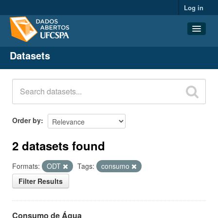
Log in
Datasets
Datasets
Organizations
Groups
About
Order by
2 datasets found
Formats:
ODT
Tags:
consumo
Filter Results
Consumo de Água