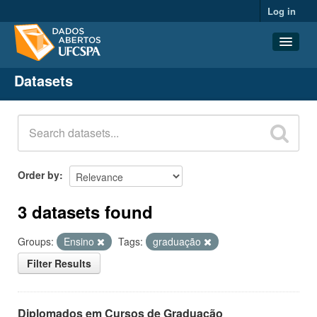
Log in
Datasets
Datasets
Organizations
Groups
About
Order by
3 datasets found
Groups:
Ensino
Tags:
graduação
Filter Results
Diplomados em Cursos de Graduação