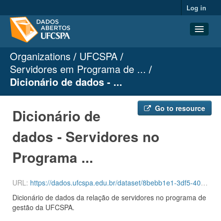
Log in
Organizations
UFCSPA
Datasets
Servidores em Programa de ...
Organizations
Dicionário de dados - ...
Groups
About
Go to resource
Dicionário de
dados - Servidores no
Programa ...
URL:
https://dados.ufcspa.edu.br/dataset/8bebb1e1-3df5-40e0-8e92-8bff0485a26e/resource/f89ac8b9-91f8-41e2-bb5a-af70465f4279/download/dicionario_de_dados_servidores_programa_gestao.docx
Dicionário de dados da relação de servidores no programa de
gestão da UFCSPA.