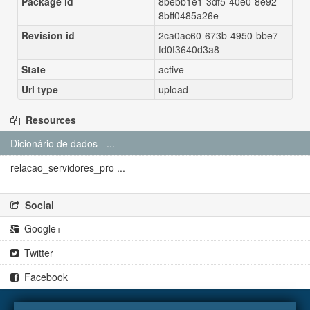
Package id
8bebb1e1-3df5-40e0-8e92-
8bff0485a26e
Revision id
2ca0ac60-673b-4950-bbe7-
fd0f3640d3a8
State
active
Url type
upload
Resources
Dicionário de dados - ...
relacao_servidores_pro ...
Social
Google+
Twitter
Facebook