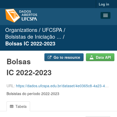
Log in
Organizations
UFCSPA
Datasets
Bolsistas de Iniciação ...
Organizations
Bolsas IC 2022-2023
Groups
About
Go to resource
Data API
Bolsas
IC 2022-2023
URL:
https://dados.ufcspa.edu.br/dataset/4e0365c8-4a23-4b35-80cf-50b24096c2b6/resource/34b4301a-0bd3-4e8f-920e-0a85875de0ef/download/bolsas-ic-2022-2023-dados-abertos.csv
Bolsistas do período 2022-2023
Tabela