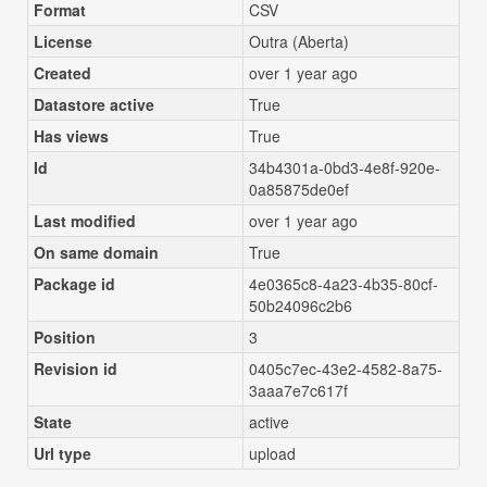
Format
CSV
License
Outra (Aberta)
Created
over 1 year ago
Datastore active
True
Has views
True
Id
34b4301a-0bd3-4e8f-920e-
0a85875de0ef
Last modified
over 1 year ago
On same domain
True
Package id
4e0365c8-4a23-4b35-80cf-
50b24096c2b6
Position
3
Revision id
0405c7ec-43e2-4582-8a75-
3aaa7e7c617f
State
active
Url type
upload