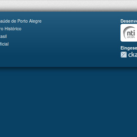
Saúde de Porto Alegre
Desenvo
o Histórico
asil
cial
Eingese