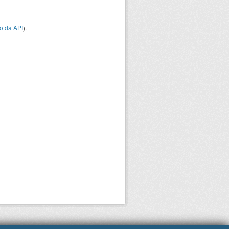
o da API
).