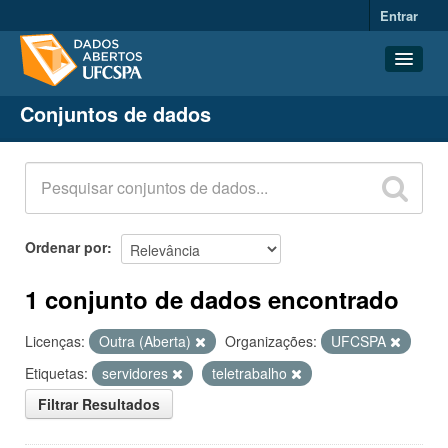
Entrar
Conjuntos de dados
Conjuntos de dados
Organizações
Grupos
Sobre
Ordenar por
1 conjunto de dados encontrado
Licenças:
Outra (Aberta)
Organizações:
UFCSPA
Etiquetas:
servidores
teletrabalho
Filtrar Resultados