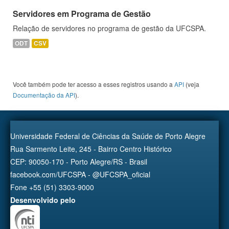
Servidores em Programa de Gestão
Relação de servidores no programa de gestão da UFCSPA.
ODT
CSV
Você também pode ter acesso a esses registros usando a
API
(veja
Documentação da API
).
Universidade Federal de Ciências da Saúde de Porto Alegre
Rua Sarmento Leite, 245 - Bairro Centro Histórico
CEP: 90050-170 - Porto Alegre/RS - Brasil
facebook.com/UFCSPA - @UFCSPA_oficial
Fone +55 (51) 3303-9000
Desenvolvido pelo