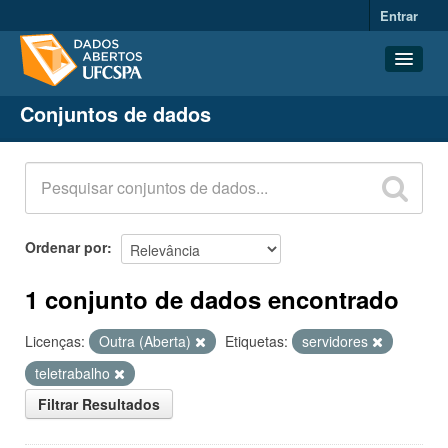
Entrar
Conjuntos de dados
Conjuntos de dados
Organizações
Grupos
Sobre
Ordenar por
1 conjunto de dados encontrado
Licenças:
Outra (Aberta)
Etiquetas:
servidores
teletrabalho
Filtrar Resultados