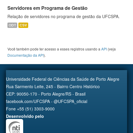
Servidores em Programa de Gestão
Relação de servidores no programa de gestão da UFCSPA.
ODT
CSV
Você também pode ter acesso a esses registros usando a
API
(veja
Documentação da API
).
Universidade Federal de Ciências da Saúde de Porto Alegre
Rua Sarmento Leite, 245 - Bairro Centro Histórico
CEP: 90050-170 - Porto Alegre/RS - Brasil
facebook.com/UFCSPA - @UFCSPA_oficial
Fone +55 (51) 3303-9000
Desenvolvido pelo