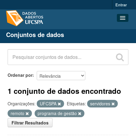
Entrar
Conjuntos de dados
Conjuntos de dados
Organizações
Grupos
Sobre
Ordenar por
1 conjunto de dados encontrado
Organizações:
UFCSPA
Etiquetas:
servidores
remoto
programa de gestão
Filtrar Resultados