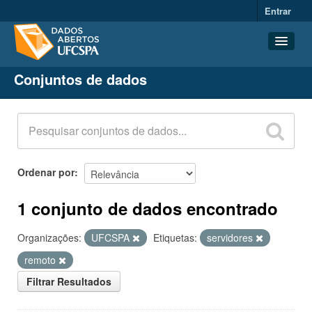
Entrar
Conjuntos de dados
Conjuntos de dados
Organizações
Grupos
Sobre
Ordenar por
1 conjunto de dados encontrado
Organizações:
UFCSPA
Etiquetas:
servidores
remoto
Filtrar Resultados