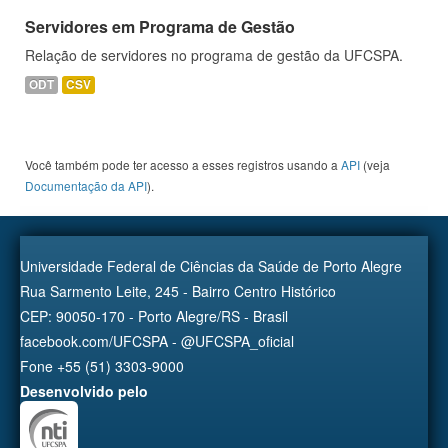
Servidores em Programa de Gestão
Relação de servidores no programa de gestão da UFCSPA.
ODT
CSV
Você também pode ter acesso a esses registros usando a
API
(veja
Documentação da API
).
Universidade Federal de Ciências da Saúde de Porto Alegre
Rua Sarmento Leite, 245 - Bairro Centro Histórico
CEP: 90050-170 - Porto Alegre/RS - Brasil
facebook.com/UFCSPA - @UFCSPA_oficial
Fone +55 (51) 3303-9000
Desenvolvido pelo