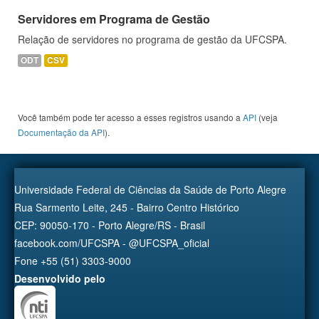
Servidores em Programa de Gestão
Relação de servidores no programa de gestão da UFCSPA.
ODT
CSV
Você também pode ter acesso a esses registros usando a
API
(veja
Documentação da API
).
Universidade Federal de Ciências da Saúde de Porto Alegre
Rua Sarmento Leite, 245 - Bairro Centro Histórico
CEP: 90050-170 - Porto Alegre/RS - Brasil
facebook.com/UFCSPA - @UFCSPA_oficial
Fone +55 (51) 3303-9000
Desenvolvido pelo