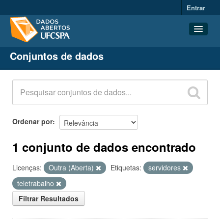
Entrar
Conjuntos de dados
Conjuntos de dados
Organizações
Grupos
Sobre
Ordenar por
1 conjunto de dados encontrado
Licenças:
Outra (Aberta)
Etiquetas:
servidores
teletrabalho
Filtrar Resultados