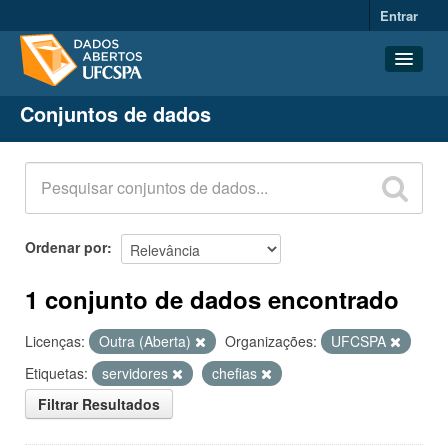
Entrar
Conjuntos de dados
Conjuntos de dados
Organizações
Grupos
Sobre
Ordenar por
1 conjunto de dados encontrado
Licenças:
Outra (Aberta)
Organizações:
UFCSPA
Etiquetas:
servidores
chefias
Filtrar Resultados