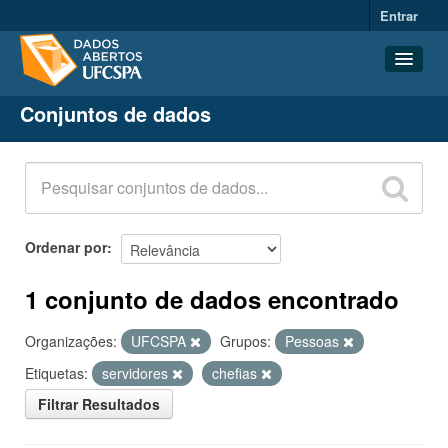
Entrar
Conjuntos de dados
Conjuntos de dados
Organizações
Grupos
Sobre
Ordenar por
1 conjunto de dados encontrado
Organizações:
UFCSPA
Grupos:
Pessoas
Etiquetas:
servidores
chefias
Filtrar Resultados