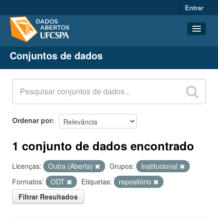
Entrar
Conjuntos de dados
Conjuntos de dados
Organizações
Grupos
Sobre
Ordenar por
1 conjunto de dados encontrado
Licenças:
Outra (Aberta)
Grupos:
Institucional
Formatos:
ODT
Etiquetas:
repositório
Filtrar Resultados