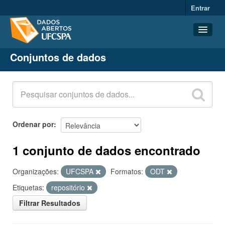
Entrar
Conjuntos de dados
Conjuntos de dados
Organizações
Grupos
Sobre
Ordenar por
1 conjunto de dados encontrado
Organizações:
UFCSPA
Formatos:
ODT
Etiquetas:
repositório
Filtrar Resultados