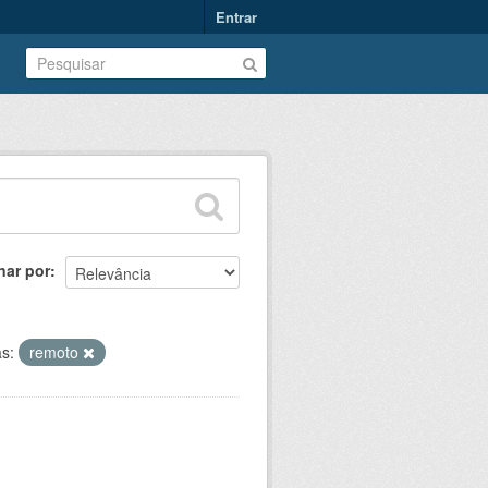
Entrar
nar por
as:
remoto