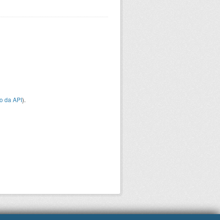
o da API
).