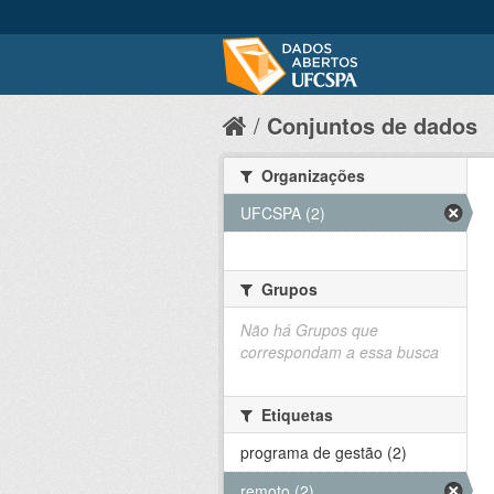
Conjuntos de dados
Organizações
UFCSPA (2)
Grupos
Não há Grupos que
correspondam a essa busca
Etiquetas
programa de gestão (2)
remoto (2)