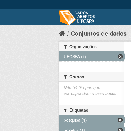
Conjuntos de dados
Organizações
UFCSPA (1)
Grupos
Não há Grupos que
correspondam a essa busca
Etiquetas
pesquisa (1)
projetos (1)