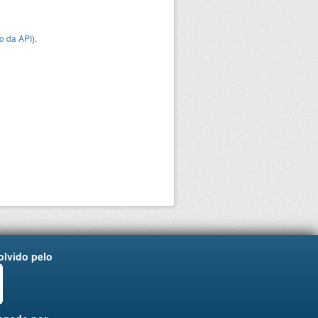
o da API
).
lvido pelo