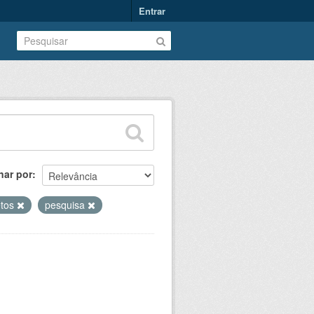
Entrar
nar por
etos
pesquisa