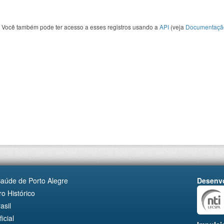
Você também pode ter acesso a esses registros usando a
API
(veja
Documentaçã
Saúde de Porto Alegre
Desenvo
o Histórico
asil
cial